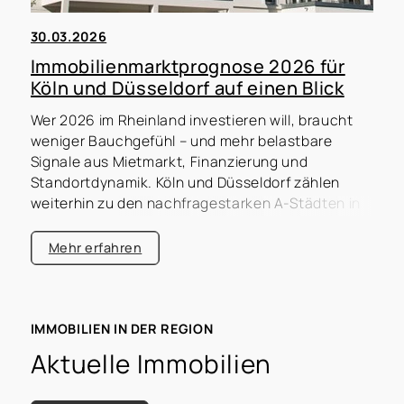
30.03.2026
Immobilienmarktprognose 2026 für
Köln und Düsseldorf auf einen Blick
Wer 2026 im Rheinland investieren will, braucht
weniger Bauchgefühl – und mehr belastbare
Signale aus Mietmarkt, Finanzierung und
Standortdynamik. Köln und Düsseldorf zählen
weiterhin zu den nachfragestarken A-Städten in
NRW, zugleich differenziert sich der Markt stärker
nach Mikrolage, Objektqualität und
Mehr erfahren
Vermietbarkeit. Diese Immobilienmarktprognose
2026 fasst die wichtigsten Tendenzen so
zusammen, dass Sie Chancen und Risiken für
Kapitalanlagen schnell einordnen können.
IMMOBILIEN IN DER REGION
Aktuelle Immobilien