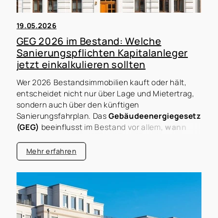
19.05.2026
GEG 2026 im Bestand: Welche
Sanierungspflichten Kapitalanleger
jetzt einkalkulieren sollten
Wer 2026 Bestandsimmobilien kauft oder hält,
entscheidet nicht nur über Lage und Mietertrag,
sondern auch über den künftigen
Sanierungsfahrplan. Das
Gebäudeenergiegesetz
(GEG)
beeinflusst im Bestand vor allem,
wann
und
in welchem Umfang
energetische
Maßnahmen wirtschaftlich sinnvoll – und im
Mehr erfahren
Einzelfall erforderlich – werden. Für Kapitalanleger
zählt deshalb eine nüchterne Frage:
Welche
Pflichten und Kosten sind realistisch
einkalkulierbar, bevor Rendite und Exit-
Strategie geplant werden?