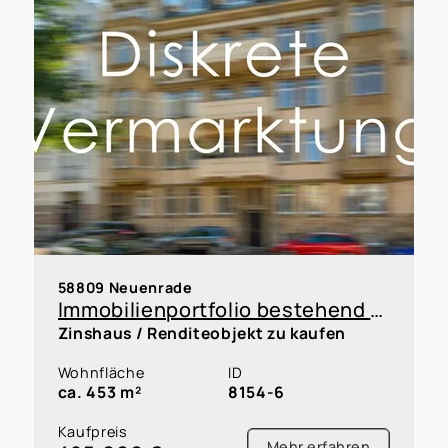
58809 Neuenrade
Immobilienportfolio bestehend aus 5 Reihenhäusern und 5 Garagen innerhalb einer WEG, Faktor 12,8
Zinshaus / Renditeobjekt zu kaufen
Wohnfläche
ID
ca. 453 m²
8154-6
Kaufpreis
Mehr erfahren