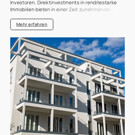
Investoren. Direktinvestments in renditestarke
Immobilien bieten in einer Zeit zunehmender
Marktveränderungen wertbeständige und
inflationsgeschützte Perspektiven. Gleichzeitig
Mehr erfahren
ermöglichen sie gezielte Investitionsstrategien
abseits volatiler Kapitalmärkte und bieten
exklusiven Zugang zu begehrten Objekten, die
häufig nicht öffentlich verfügbar sind. Die
Immoconcept Management GmbH steht seit
Jahrzehnten für exklusive Zugänge, fundierte
Marktkenntnisse und maßgeschneiderte
Investmentlösungen im Bereich
Mehrfamilienhäuser, Wohn- und Geschäftshäuser
sowie andere Kapitalanlageobjekte. Unsere
Präsenz in dynamischen Märkten wie Wuppertal,
Rhein-Ruhr und Leipzig sowie unser
gewachsenes Netzwerk verschaffen unseren
Kunden entscheidende Vorteile. Erfahren Sie, wie
Sie sich durch Direktinvestments 2026 starke
Renditen und nachhaltige Werte sichern können.