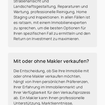
Straßenansicht und
Vorname
*
Landschaftsgestaltung, Reparaturen und
Wartung, professionelle Reinigung, Home
Staging und Inspektionen. In allen Fällen ist
es ratsam, mit einem Immobilienexperten
Nachname
*
zu sprechen, um die besten Optionen für
Ihren spezifischen Fall zu ermitteln und den
Return on Investment zu maximieren.
E-Mail
*
Mit oder ohne Makler verkaufen?
Telefon
*
Die Entscheidung, ob Sie Ihre Immobilie mit
oder ohne Makler verkaufen möchten,
hängt von Ihren persönlichen Präferenzen,
Ihrer Erfahrung im Immobilienmarkt und
Ihrer Verfügbarkeit für den Verkaufsprozess
Mit diesem Haken bestätigen Sie, dass Sie
ab. Ein Makler kann Ihnen professionelle
die
Datenschutzerklärung
zur Kenntnis
Unterstützung, Marktkenntnisse,