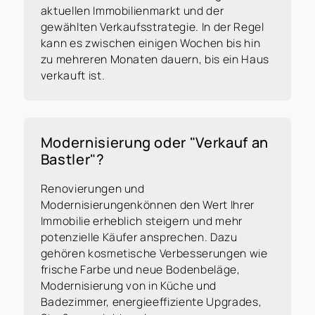
Nur noch 1 Schritt: Download
aktuellen Immobilienmarkt und der
gewählten Verkaufsstrategie. In der Regel
kostenlos direkt ins E-Mail-
kann es zwischen einigen Wochen bis hin
Postfach bekommen
zu mehreren Monaten dauern, bis ein Haus
verkauft ist.
Um Ihnen das PDF zukommen zu
lassen, benötigen wir lediglich Ihre
Kontaktdaten.
Wir versichern Ihnen, dass Ihre
Modernisierung oder "Verkauf an
Bastler"?
Informationen vertraulich behandelt
werden und ausschließlich für den
Renovierungen und
Zweck der Zusendung des Downloads
Modernisierungenkönnen den Wert Ihrer
verwendet werden.
Immobilie erheblich steigern und mehr
potenzielle Käufer ansprechen. Dazu
gehören kosmetische Verbesserungen wie
Anrede
*
frische Farbe und neue Bodenbeläge,
Modernisierung von in Küche und
Badezimmer, energieeffiziente Upgrades,