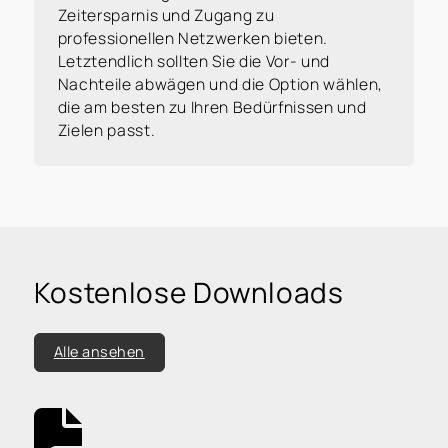
genommen haben.
Zeitersparnis und Zugang zu
Wir nehmen den Schutz Ihrer Daten
professionellen Netzwerken bieten.
ernst. Alle Informationen, die Sie über
Letztendlich sollten Sie die Vor- und
dieses Kontaktformular senden, werden
Nachteile abwägen und die Option wählen,
streng vertraulich behandelt. Wir
die am besten zu Ihren Bedürfnissen und
garantieren, dass Ihre persönlichen
Zielen passt.
Daten nicht an Dritte weitergegeben,
verkauft oder anderweitig missbraucht
werden.
Vielen Dank für Ihr Vertrauen.
Senden
Kostenlose Downloads
Alle ansehen