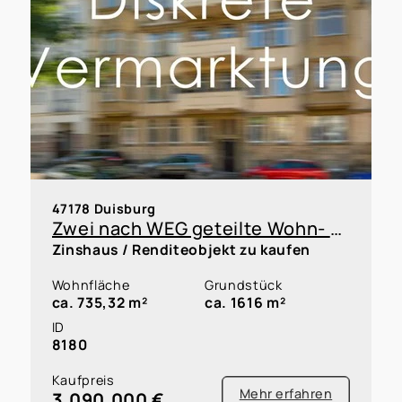
47178 Duisburg
Zwei nach WEG geteilte Wohn- & Geschäftshäuser in Duisburg-Vierlinden
Zinshaus / Renditeobjekt zu kaufen
Wohnfläche
Grundstück
ca. 735,32 m²
ca. 1616 m²
ID
8180
Kaufpreis
Mehr erfahren
3.090.000 €