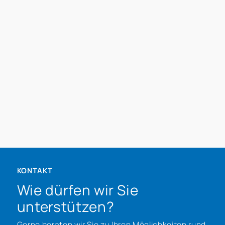
Die Erwerbsnebenkosten, wie
Grunderwerbsteuer, Notar- und
Grundbuchkosten
Die Finanzierungskosten, wie Zinsen und
Gebühren für das Darlehen
Die Baunebenkosten, wie
Baugenehmigung, Einrichtung der
Baustelle und Bauleitung
Die Bereitstellungszinsen, die für nicht
abgerufene Kreditsummen anfallen
KONTAKT
Wie dürfen wir Sie
unterstützen?
Gerne beraten wir Sie zu Ihren Möglichkeiten rund