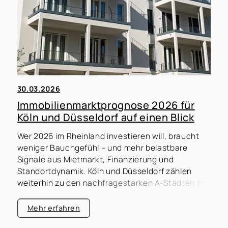
Präsenz in dynamischen Märkten wie Wuppertal,
Rhein-Ruhr und Leipzig sowie unser
gewachsenes Netzwerk verschaffen unseren
Kunden entscheidende Vorteile. Erfahren Sie, wie
Sie sich durch Direktinvestments 2026 starke
Renditen und nachhaltige Werte sichern können.
30.03.2026
Immobilienmarktprognose 2026 für
Köln und Düsseldorf auf einen Blick
Wer 2026 im Rheinland investieren will, braucht
weniger Bauchgefühl – und mehr belastbare
Signale aus Mietmarkt, Finanzierung und
Standortdynamik. Köln und Düsseldorf zählen
weiterhin zu den nachfragestarken A-Städten in
NRW, zugleich differenziert sich der Markt stärker
nach Mikrolage, Objektqualität und
Mehr erfahren
Vermietbarkeit. Diese Immobilienmarktprognose