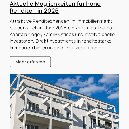
Aktuelle Möglichkeiten für hohe
Renditen in 2026
Attraktive Renditechancen im Immobilienmarkt
bleiben auch im Jahr 2026 ein zentrales Thema für
Kapitalanleger, Family Offices und institutionelle
Investoren. Direktinvestments in renditestarke
Immobilien bieten in einer Zeit zunehmender
Marktveränderungen wertbeständige und
inflationsgeschützte Perspektiven. Gleichzeitig
Mehr erfahren
ermöglichen sie gezielte Investitionsstrategien
abseits volatiler Kapitalmärkte und bieten
exklusiven Zugang zu begehrten Objekten, die
häufig nicht öffentlich verfügbar sind. Die
Immoconcept Management GmbH steht seit
Jahrzehnten für exklusive Zugänge, fundierte
Marktkenntnisse und maßgeschneiderte
Investmentlösungen im Bereich
Mehrfamilienhäuser, Wohn- und Geschäftshäuser
sowie andere Kapitalanlageobjekte. Unsere