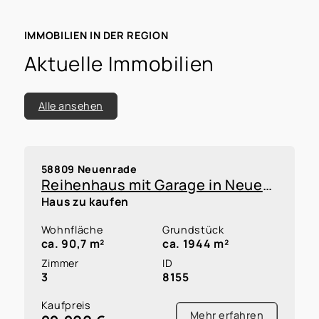
2026 fasst die wichtigsten Tendenzen so
zusammen, dass Sie Chancen und Risiken für
Kapitalanlagen schnell einordnen können.
IMMOBILIEN IN DER REGION
Aktuelle Immobilien
Alle ansehen
58809 Neuenrade
Reihenhaus mit Garage in Neuenrade zur Kapitalanlage oder Eigennutzung innerhalb einer WEG
Haus zu kaufen
Wohnfläche
Grundstück
ca. 90,7 m²
ca. 1944 m²
Zimmer
ID
3
8155
Kaufpreis
Mehr erfahren