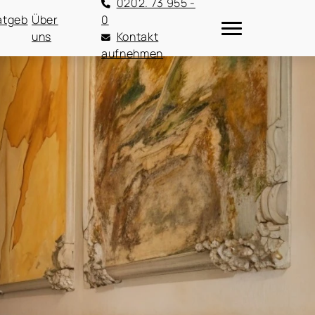
0202. 73 955 -
atgeb
Über
0
uns
Kontakt
aufnehmen