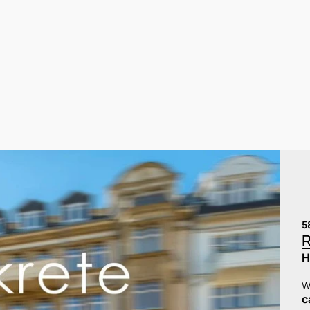
5
H
W
c