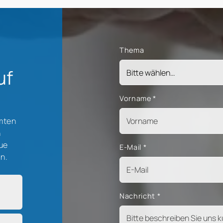
Thema
uf
Vorname
*
mten
n
eue
E-Mail
*
an.
Nachricht
*