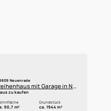
8809 Neuenrade
Reihenhaus mit Garage in Neuenrade zur Kapitalanlage oder Eigennutzung innerhalb einer WEG
aus zu kaufen
ohnfläche
Grundstück
a. 90,7 m²
ca. 1944 m²