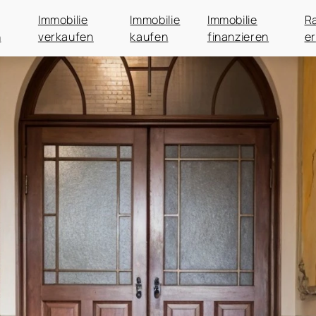
Immobilie
Immobilie
Immobilie
R
n
verkaufen
kaufen
finanzieren
er