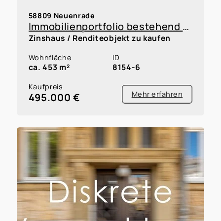
58809 Neuenrade
Immobilienportfolio bestehend aus 5 Reihenhäusern und 5 Garagen innerhalb einer WEG, Faktor 12,8
Zinshaus / Renditeobjekt zu kaufen
Wohnfläche
ID
ca. 453 m²
8154-6
Kaufpreis
Mehr erfahren
495.000 €