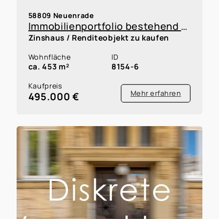
58809 Neuenrade
Immobilienportfolio bestehend aus 5 Reihenhäusern und 5 Garagen innerhalb einer WEG, Faktor 12,8
Zinshaus / Renditeobjekt zu kaufen
Wohnfläche
ID
ca. 453 m²
8154-6
Kaufpreis
Mehr erfahren
495.000 €